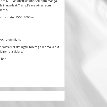
AB och ME Plåtkonstruktioner AB som många
nds i huvudsak Trumpf´s maskiner, som
onerna.
um i formatet 1500x3000mm.
itt och aluminium.
skiss eller ritning till företag eller maila dxf
hjälper dig vidare.
n här.