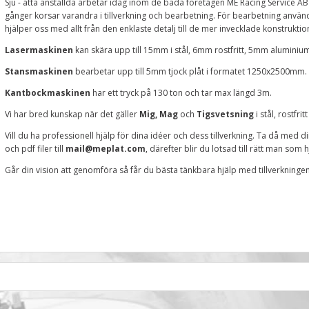
Sju - åtta anställda arbetar idag inom de båda företagen ME Racing Service 
gånger korsar varandra i tillverkning och bearbetning. För bearbetning anvä
hjälper oss med allt från den enklaste detalj till de mer invecklade konstrukti
Lasermaskinen
kan skära upp till 15mm i stål, 6mm rostfritt, 5mm alumini
Stansmaskinen
bearbetar upp till 5mm tjock plåt i formatet 1250x2500mm.
Kantbockmaskinen
har ett tryck på 130 ton och tar max längd 3m.
Vi har bred kunskap när det gäller
Mig, Mag
och
Tigsvetsning
i stål, rostfr
Vill du ha professionell hjälp för dina idéer och dess tillverkning. Ta då med din 
och pdf filer till
mail@meplat.com
, därefter blir du lotsad till rätt man som 
Går din vision att genomföra så får du bästa tänkbara hjälp med tillverkninge